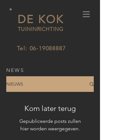
DE KOK
TUININRICHTING
Tel:
06-19088887
NEWS
NIEUWS
Kom later terug
Gepubliceerde posts zullen
hier worden weergegeven.