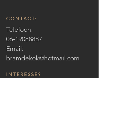
CONTACT:
Telefoon:
06-19088887
Email:
bramdekok@hotmail.com
INTERESSE?